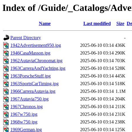
Index of /Guide/_Catalogs/Adve
Name
Last modified
Size
De
Parent Directory
-
1942Advertisement950.jpg
2025-06-10 03:14
436K
1946CasaMasson.jpg
2025-06-10 03:14
290K
1962AutaviaChronomat.jpg
2025-06-10 03:14
703K
1963CarreraAndYachting.jpg
2025-06-10 03:14
528K
1963PorscheStuff.jpg
2025-06-10 03:14
445K
1963SportsCarTiming.jpg
2025-06-10 03:14
518K
1966CarreraAutavia.jpg
2025-06-10 03:14
1.1M
1967Autavia750.jpg
2025-06-10 03:14
204K
1967Chronos.jpg
2025-06-10 03:14
211K
1967w750.jpg
2025-06-10 03:14
231K
1968w750.jpg
2025-06-10 03:14
238K
1969German.jpg
2025-06-10 03:14
125K